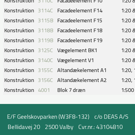
Konstruktion
3110C
Facadeelement F10
1:20 &
Konstruktion
3114C
Facadeelement F14
1:20 &
Konstruktion
3115B
Facadeelement F15
1:20 &
Konstruktion
3118B
Facadeelement F18
1:20 &
Konstruktion
3119B
Facadeelement F19
1:20 &
Konstruktion
3125C
Vægelement BK1
1:20 &
Konstruktion
3140C
Vægelement V1
1:20 &
Konstruktion
3155C
Altandækelement A1
1:20, 
Konstruktion
3156C
Altandækelement A2
​1:20,
Konstruktion
4001
Blok 7 dræn
1:500
E/F Geelskovparken (W3F8-132)
c/o DEAS A/S
Bellidavej 20
2500 Valby
Cvr.nr.: 43104810