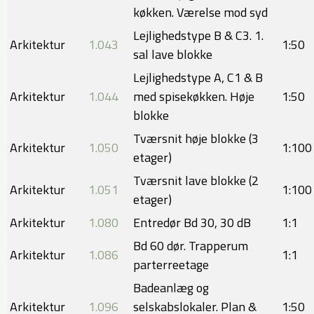
køkken. Værelse mod syd
Lejlighedstype B & C3. 1.
Arkitektur
1.043
​1:50
sal lave blokke
Lejlighedstype A, C1 & B
Arkitektur
1.044
med spisekøkken. Høje
1:50
blokke
Tværsnit høje blokke (3
Arkitektur
1.050
​1:100
etager)
Tværsnit lave blokke (2
Arkitektur
1.051
1:100
etager)
Arkitektur
​1.080
Entredør Bd 30, 30 dB
​1:1
Bd 60 dør. Trapperum
Arkitektur
1.086
1:1
parterreetage
​Badeanlæg og
Arkitektur
1.096
selskabslokaler. Plan &
​1:50