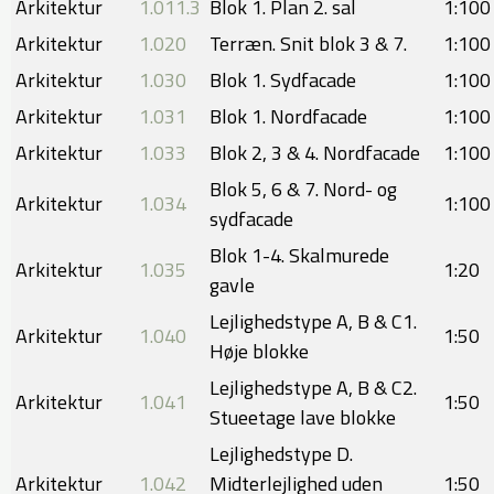
Arkitektur
1.011.3
Blok 1. Plan 2. sal
​1:100
Arkitektur
1.020
Terræn. Snit blok 3 & 7.
1:100
Arkitektur
1.030
Blok 1. Sydfacade
​1:100
Arkitektur
1.031
Blok 1. Nordfacade
1:100
Arkitektur
1.033
Blok 2, 3 & 4. Nordfacade
​1:100
Blok 5, 6 & 7. Nord- og
Arkitektur
1.034
1:100
sydfacade
Blok 1-4. Skalmurede
Arkitektur
1.035
​1:20
gavle
Lejlighedstype A, B & C1.
Arkitektur
1.040
1:50
Høje blokke
Lejlighedstype A, B & C2.
Arkitektur
1.041
​1:50
Stueetage lave blokke
Lejlighedstype D.
Arkitektur
1.042
Midterlejlighed uden
1:50