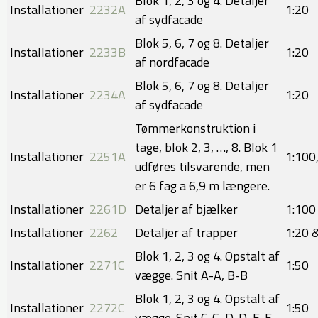
Blok 1, 2, 3 og 4. Detaljer
Installationer
2232A
​​1:20
af sydfacade
Blok 5, 6, 7 og 8. Detaljer
Installationer
​2233B
​1:20
af nordfacade
Blok 5, 6, 7 og 8. Detaljer
Installationer
2234A
​​1:20
af sydfacade
Tømmerkonstruktion i
tage, blok 2, 3, …, 8. Blok 1
Installationer
2251A
​1:100
udføres tilsvarende, men
er 6 fag a 6,9 m længere.
Installationer
2261D
Detaljer af bjælker
​​1:100
Installationer
2262
Detaljer af trapper
​1:20 
Blok 1, 2, 3 og 4. Opstalt af
Installationer
2271C
​​1:50
vægge. Snit A-A, B-B
Blok 1, 2, 3 og 4. Opstalt af
Installationer
2272C
​1:50
vægge. Snit C-C, D-D, E-E