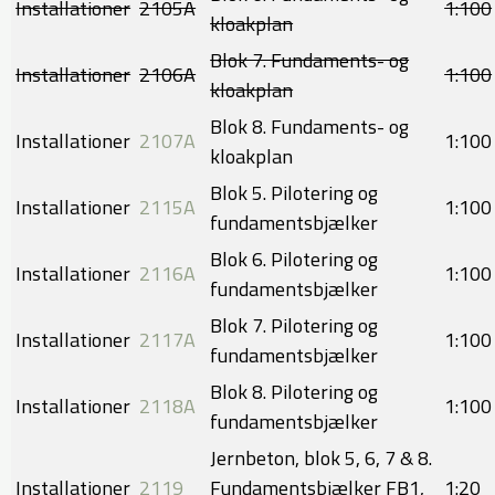
Installationer
​2105A
​1:100
kloakplan
Blok 7. Fundaments- og
Installationer
2106A
1:100
kloakplan
Blok 8. Fundaments- og
Installationer
2107A
​1:100
kloakplan
Blok 5. Pilotering og
Installationer
2115A
1:100
fundamentsbjælker
Blok 6. Pilotering og
Installationer
2116A
​1:100
fundamentsbjælker
Blok 7. Pilotering og
Installationer
2117A
​1:100
fundamentsbjælker
Blok 8. Pilotering og
Installationer
2118A
​1:100
fundamentsbjælker
Jernbeton, blok 5, 6, 7 & 8.
Installationer
2119
Fundamentsbjælker FB1,
​1:20