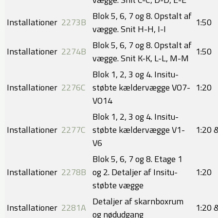
Blok 5, 6, 7 og 8. Opstalt af
Installationer
2273B
​​1:50
vægge. Snit H-H, I-I
Blok 5, 6, 7 og 8. Opstalt af
Installationer
2274B
​1:50
vægge. Snit K-K, L-L, M-M
Blok 1, 2, 3 og 4. Insitu-
Installationer
2276C
støbte kældervægge VO7-
​​1:20
VO14
Blok 1, 2, 3 og 4. Insitu-
Installationer
2277C
støbte kældervægge V1-
​1:20 
V6
Blok 5, 6, 7 og 8. Etage 1
Installationer
2278B
og 2. Detaljer af Insitu-
​​1:20
støbte vægge
Detaljer af skarnboxrum
Installationer
2281A
​1:20 
og nødudgang