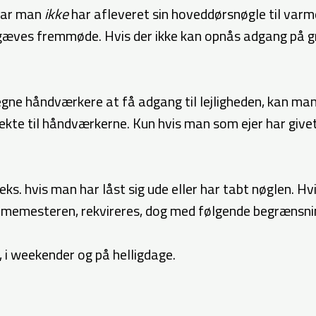
 Har man
ikke
har afleveret sin hoveddørsnøgle til va
rgæves fremmøde. Hvis der ikke kan opnås adgang på gr
gne håndværkere at få adgang til lejligheden, kan man 
kte til håndværkerne. Kun hvis man som ejer har givet
f.eks. hvis man har låst sig ude eller har tabt nøglen. H
armemesteren, rekvireres, dog med følgende begrænsni
, i weekender og på helligdage.